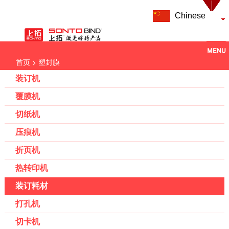
Chinese
> 塑封膜
首页
装订机
覆膜机
切纸机
压痕机
折页机
热转印机
装订耗材
打孔机
切卡机