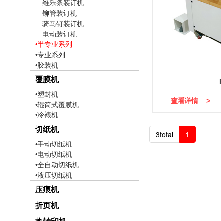
维乐条装订机
铆管装订机
骑马钉装订机
电动装订机
•半专业系列
•专业系列
•胶装机
覆膜机
•塑封机
查看详情 >
•辊筒式覆膜机
•冷裱机
切纸机
3total
1
•手动切纸机
•电动切纸机
•全自动切纸机
•液压切纸机
压痕机
折页机