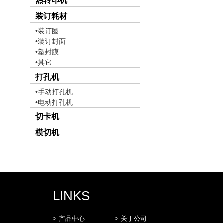
热转印机
装订耗材
•装订圈
•装订封面
•塑封膜
•其它
打孔机
•手动打孔机
•电动打孔机
切卡机
模切机
LINKS
> 产品中心
> 关于公司