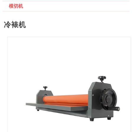
模切机
冷裱机