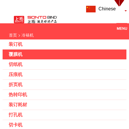
Chinese
> 冷裱机
首页
装订机
覆膜机
切纸机
压痕机
折页机
热转印机
装订耗材
打孔机
切卡机