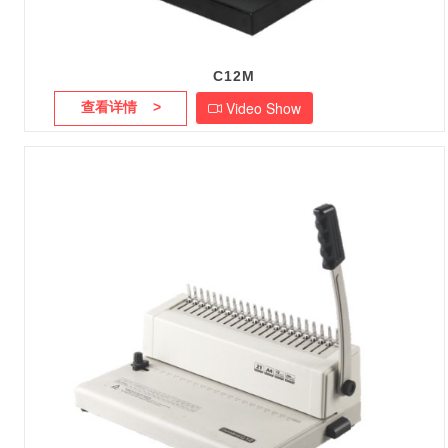
C12M
Video Show
查看详情 >