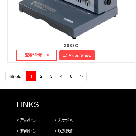
2088C
Video Show
查看详情 >
55total
1
2
3
4
5
>
LINKS
> 产品中心
> 关于公司
> 新闻中心
> 联系我们