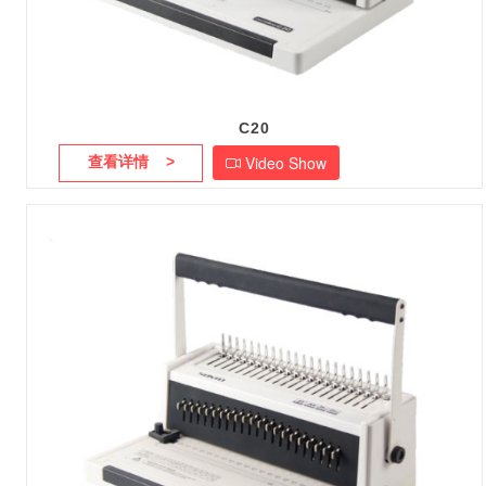
C20
Video Show
查看详情 >