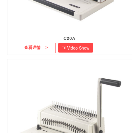
C20A
Video Show
查看详情 >