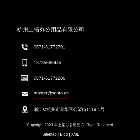
杭州上拓办公用品有限公司
0571-61772701
13735586445
0571-61772206
master@sonto.cn
浙江省杭州市富阳区公望街1119-1号
Copyright 2023 © 上拓办公用品 All Right Reserved
Sitemap
|
Blog
|
XML