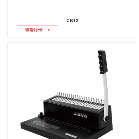
CB12
查看详情 >