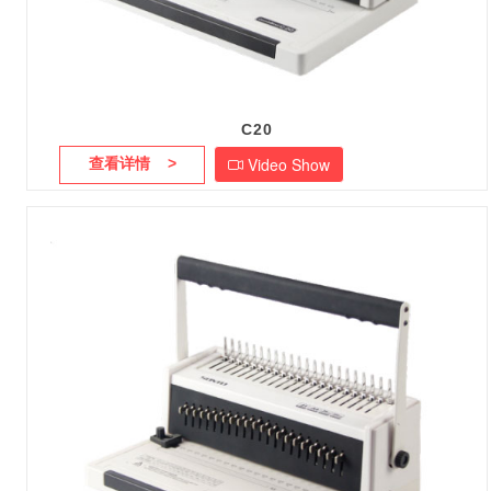
C20
Video Show
查看详情 >