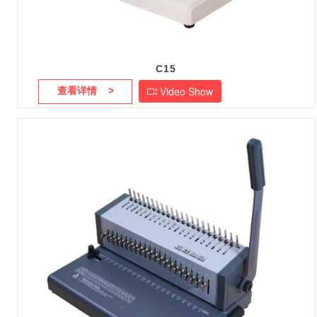
C15
Video Show
查看详情 >