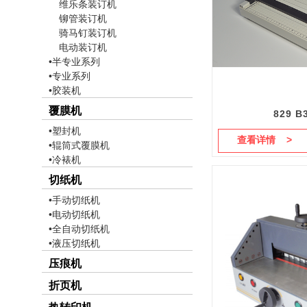
维乐条装订机
铆管装订机
骑马钉装订机
电动装订机
•半专业系列
•专业系列
•胶装机
覆膜机
829 B
•塑封机
查看详情 >
•辊筒式覆膜机
•冷裱机
切纸机
•手动切纸机
•电动切纸机
•全自动切纸机
•液压切纸机
压痕机
折页机