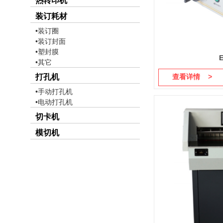
热转印机
装订耗材
•装订圈
•装订封面
•塑封膜
•其它
打孔机
查看详情 >
•手动打孔机
•电动打孔机
切卡机
模切机