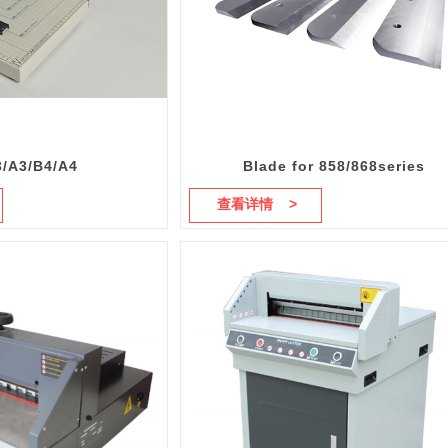
3/A3/B4/A4
Blade for 858/868series
查看详情 >